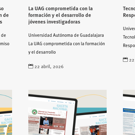
so
La UAG comprometida con la
Tecno
n de
formación y el desarrollo de
Respo
s
jóvenes investigadoras
Unive
 de
Universidad Autónoma de Guadalajara
Tecnol
omiso
La UAG comprometida con la formación
Respo
y el desarrollo
22
22 abril, 2026