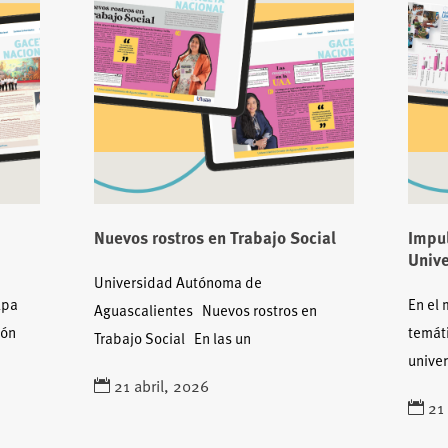
Nuevos rostros en Trabajo Social
Impul
o
Unive
Universidad Autónoma de
alpa
En el
Aguascalientes Nuevos rostros en
ión
temát
Trabajo Social En las un
univer
21 abril, 2026
21