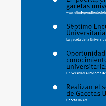
gacetas univ
www.elindependientedeh
Séptimo Enc
Universitaria
La gaceta de la Universid
Oportunidad 
conocimiento
universitaria
Universidad Autónoma de
Realizan el 
de Gacetas U
Gaceta UNAM