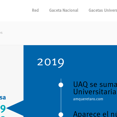
Red
Gaceta Nacional
Gacetas Univers
os
2019
UAQ se suma 
Universitaria
sa
amqueretaro.com
19
Aparece el n