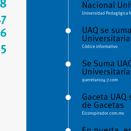
18
Nacional Uni
Universidad Pedagógica 
17
UAQ se suma 
16
Universitaria
15
Códice informativo
Se Suma UAQ
Universitaria
queretaro24-7.com
Gaceta UAQ s
de Gacetas
Elconspirador.com.mx
En puerta, e