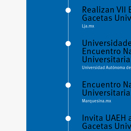
Realizan VII
Gacetas Univ
Lja.mx
Universidade
Encuentro Na
Universitaria
Universidad Autónoma del
Encuentro Na
Universitaria
Marquesina.mx
Invita UAEH 
Gacetas Univ