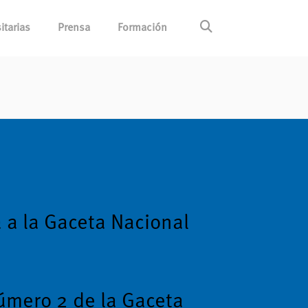
itarias
Prensa
Formación
a la Gaceta Nacional
úmero 2 de la Gaceta