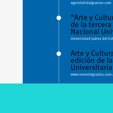
agendahidalguense.com
“Arte y Cult
de la tercera
Nacional Uni
Universidad Juárez del E
Arte y Cultur
edición de l
Universitaria
www.noventagrados.com