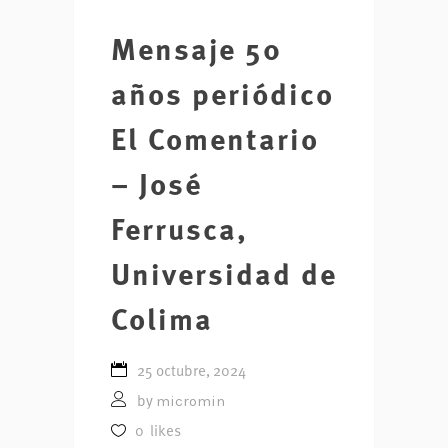
Mensaje 50
años periódico
El Comentario
– José
Ferrusca,
Universidad de
Colima
25 octubre, 2024
micromin
by
0
likes