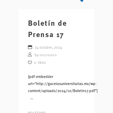
Boletín de
Prensa 17
24 octubre, 2024
micromin
by
0
likes
[pdf-embedder
url="http://gacetasuniversitarias.mx/wp-
content/uploads/2024/10/Boletin17.pdf"]
...
BOLETINES